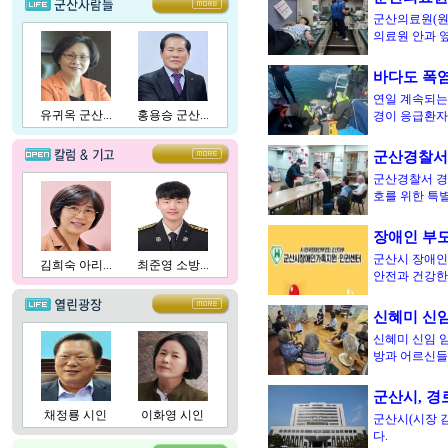
군산의료원(원장
의료원 안과 옆
바다도 폭염
연일 계속되는
유귀옥 군산...
홍용승 군산...
경이 응급환자
군산경찰서
군산경찰서 경
호를 위한 특
장애인 부모
군산시 장애인
김희숙 아리...
최준영 소방...
안전과 건강한
신혜미 신임
신혜미 신임 
방과 어르신
군산시, 경
채정룡 시인
이화영 시인
군산시(시장 
다.