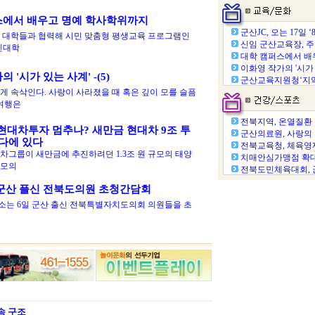
스에서 배우고 명예 학사학위까지
군산JC, 오는 17일 ‘81
 대학들과 협력해 시민 맞춤형 평생교육 프로그램인
신임 군산교육장, 주중
시민대학
대학 캠퍼스에서 배우
이화영 작가의 '시가 
 '시가 있는 사계' -(5)
군산교육지원청‘지역
게 속삭인다. 사랑이 사라졌을 때 혹은 깊이 모를 슬픔
 여행은
전북지역, 온열질환 17
현대차투자 멈추나? 새만금 현대차 9조 투
군산의료원, 사랑의 헌
바다에 있다
전북교육청, 체육영재
차그룹이 새만금에 추진하려던 1.3조 원 규모의 태양
치매안심가맹점 확대…
규모의
전북도민체육대회, 군
 군산 플신 전북도의원 초청간담회
는 6일 군산 출신 전북특별자치도의회 의원들을 초
속 구조