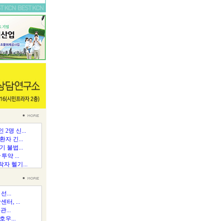
2명 신...
자 긴...
 불법...
약 ...
자 헬기...
...
, ...
...
우...