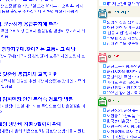
市, 재난관리평가 '우수
 조준필)은 지난 6일 오전 10시부터 오후 4시까지
 동편 출입구 주차장에서‘2026년 하절기 사랑의
문양숙 신임 삼학동장,
, 군산해경 응급환자에 촉각
재난 현장 누비는 AI로
 폭염으로 해상 근로자 온열질환 발생이 증가하자 해
'신규 제안' 일자리사업
 이송
박수현 신임 개정면장,
장애인 부모 맞춤형 
 경장지구대,찾아가는 교통사고 예방
장지구대(지구대장 김영권)가 교통약자인 고령자 보
별
군산고용지청,폭염중
군산시자율방재단, 폭염
 맞춤형 응급처치 교육 마련
군산해경, 폭염 속 조업
가족지원·인권센터(센터장 이승준)는 장애인 가족의
바다도 폭염, 군산해경
 일상을
군산경찰서 경장지구대
2026년 장애인가족 
 임피면장,연인 폭염속 경로당 방문
임피면장이 연일 계속되는 폭염으로 인한 온열질환 예
군산상의, 군산 플신 
들의
새만금 ‘수산식품수출
한국농어촌공사 군산지
로당 냉방비 지원 9월까지 확대
새만금청-관세청, 새만
김재준)가 올해 처음으로 9월 경로당 냉방비를 지원한
새만금개발공사, 고군
도레이첨단소재㈜ 지붕