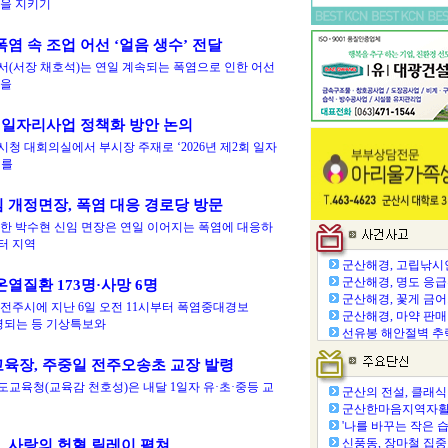
을 지키기
폭염 속 조업 어선 ‘얼음 생수’ 전달
(서장 채호석)는 연일 계속되는 폭염으로 인한 어선
환을
' 일자리사업 정책화 방안 논의
시청 대회의실에서 부시장 주재로 ‘2026년 제2회 일자
’를
 개정면장, 폭염 대응 경로당 방문
한 박수현 신임 면장은 연일 이어지는 폭염에 대응하
터 지역
군산해경, 고립낚시인 
군산해경, 명도 응급환
온열질환 173명·사망 6명
군산해경, 꽃게 금어기
전주시에 지난 6일 오전 11시부터 폭염중대경보
군산해경, 마약 판매·투
 발령되는 등 기상특보와
선유봉 해안절벽 추락
육장, 주중일 전주오송초 교장 발령
교육청(교육감 천호성)은 내달 1일자 유·초·중등 교
군산의 전설, 클래식 선
군산한마음지역자활센터
'나를 바꾸는 작은 습관
신풍동, 장마철 집중호
 사랑의 헌혈 릴레이 펼쳐