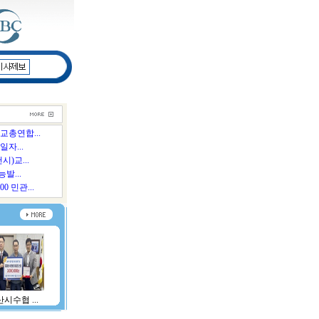
총연합...
일자...
시)교...
발...
0 민관...
시수협 ...