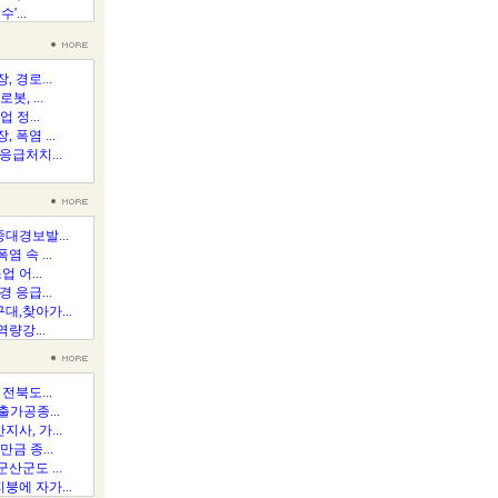
'...
 경로...
봇, ...
 정...
 폭염 ...
응급처치...
대경보발...
 속 ...
 어...
 응급...
,찾아가...
역량강...
전북도...
가공종...
사, 가...
금 종...
산군도 ...
에 자가...