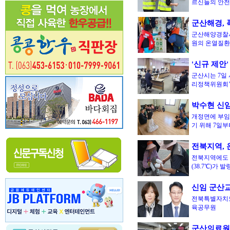
르신들의 안전
군산해경, 
군산해양경찰서
원의 온열질
'신규 제안
군산시는 7일 
리정책위원회
박수현 신임
개정면에 부임
기 위해 7일부
전북지역, 
전북지역에도 
(38.7℃)가
신임 군산교
전북특별자치도
육공무원
군산의료원,