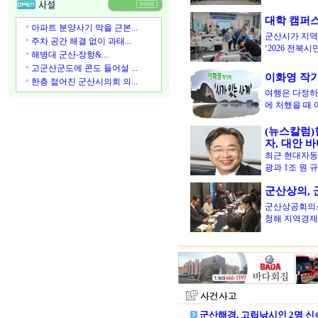
대학 캠퍼
아파트 분양사기 막을 근본...
군산시가 지역
주차 공간 해결 없이 과태...
‘2026 전북
해병대 군산‧장항&...
고군산군도에 콘도 들어설 ...
이화영 작가의
한층 젊어진 군산시의회 의...
여행은 다정하
에 처했을 때
(뉴스칼럼)
자, 대안 
최근 현대자동
광과 1조 원 
군산상의,
군산상공회의소
청해 지역경제
군산해경, 고립낚시인 2명 신