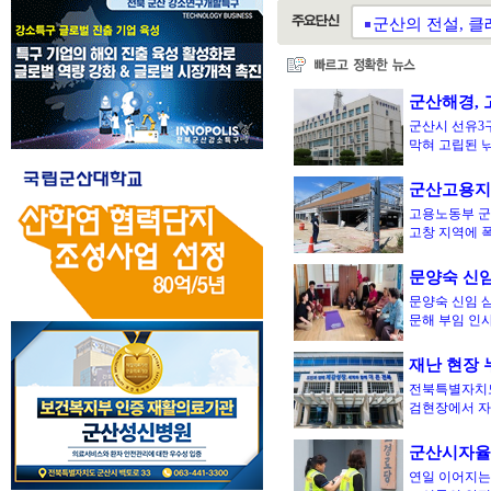
군산의 전설, 클래
군산한마음지역자
군산해경, 
군산시 선유3
막혀 고립된 
군산고용지
고용노동부 군
고창 지역에 
문양숙 신임
문양숙 신임 
문해 부임 인
재난 현장 
전북특별자치도가
검현장에서 
군산시자율
연일 이어지는