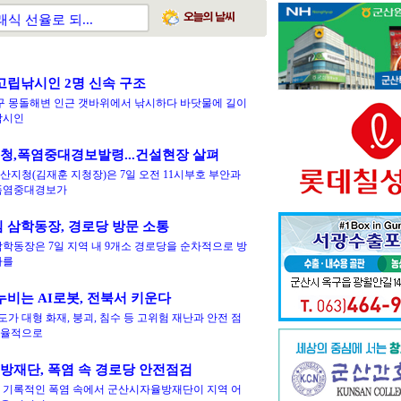
식 선율로 되...
활센터, 성과평가...
고립낚시인 2명 신속 구조
구 몽돌해변 인근 갯바위에서 낚시하다 바닷물에 길이
낚시인
청,폭염중대경보발령...건설현장 살펴
산지청(김재훈 지청장)은 7일 오전 11시부호 부안과
폭염중대경보가
 삼학동장, 경로당 방문 소통
삼학동장은 7일 지역 내 9개소 경로당을 순차적으로 방
사를
누비는 AI로봇, 전북서 키운다
 대형 화재, 붕괴, 침수 등 고위험 재난과 안전 점
자율적으로
방재단, 폭염 속 경로당 안전점검
 기록적인 폭염 속에서 군산시자율방재단이 지역 어