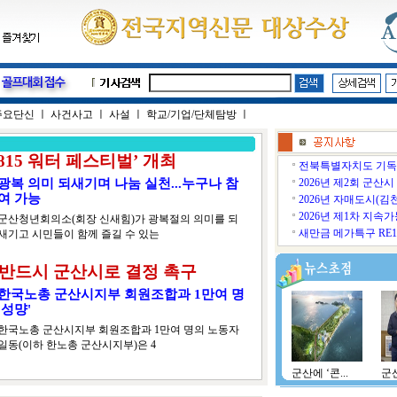
주요단신
ㅣ
사건사고
ㅣ
사설
ㅣ
학교/기업/단체탐방
ㅣ
‘815 워터 페스티벌’ 개최
전북특별자치도 기독교
광복 의미 되새기며 나눔 실천...누구나 참
2026년 제2회 군산시 
여 가능
2026년 자매도시(김천
2026년 제1차 지속가능
군산청년회의소(회장 신새힘)가 광복절의 의미를 되
새만금 메가특구 RE10
새기고 시민들이 함께 즐길 수 있는
 반드시 군산시로 결정 촉구
한국노총 군산시지부 회원조합과 1만여 명
'성먕'
한국노총 군산시지부 회원조합과 1만여 명의 노동자
일동(이하 한노총 군산시지부)은 4
군산에 ‘콘...
군산