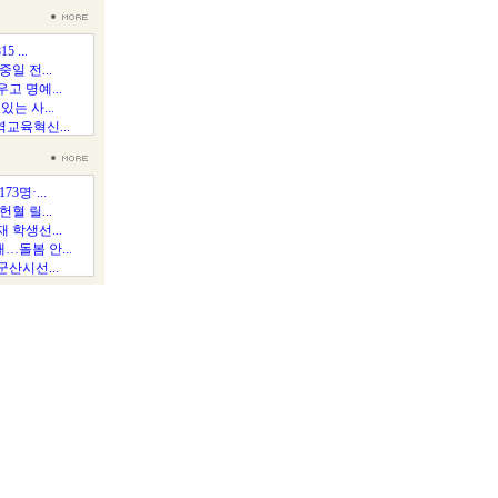
5 ...
일 전...
고 명예...
있는 사...
교육혁신...
3명·...
혈 릴...
 학생선...
돌봄 안...
산시선...