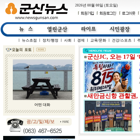
2026년 08월 08일 (토요일)
ㅣ
뉴스초점
ㅣ
정치/행정
ㅣ
사회
ㅣ
경제
ㅣ
교육/문화
ㅣ
건강/스포츠
ㅣ
군산JC, 오는 17일 
새만금신항 관할권,
어떤 대화