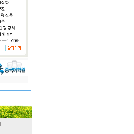
활성화
증진
육 진흥
확충
환경 강화
체계 정비
식공간 강화