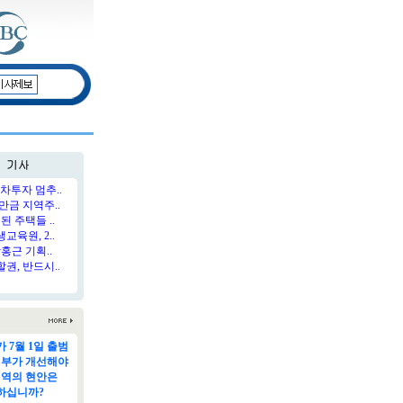
차투자 멈추..
만금 지역주..
된 주택들 ..
육원, 2..
홍근 기획..
권, 반드시..
 7월 1일 출범
정부가 개선해야
지역의 현안은
하십니까?