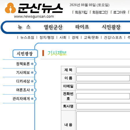
2026년 08월 08일 (토요일)
ㅣ
뉴스초점
ㅣ
정치/행정
ㅣ
사회
ㅣ
경제
ㅣ
교육/문화
ㅣ
건강/스포츠
ㅣ
제 목
이 름
이메일
전화번
호
회사명
내 용