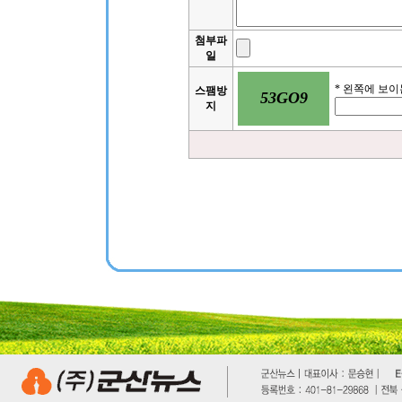
첨부파
일
* 왼쪽에 보
스팸방
53GO9
지