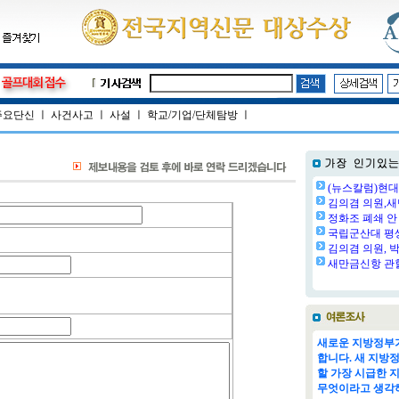
주요단신
ㅣ
사건사고
ㅣ
사설
ㅣ
학교/기업/단체탐방
ㅣ
(뉴스칼럼)현대
김의겸 의원,새
정화조 폐쇄 안 
국립군산대 평생교
김의겸 의원, 박
새만금신항 관할
새로운 지방정부가
합니다. 새 지방
할 가장 시급한 
무엇이라고 생각