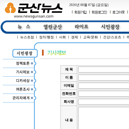
2026년 08월 07일 (금요일)
ㅣ
뉴스초점
ㅣ
정치/행정
ㅣ
사회
ㅣ
경제
ㅣ
교육/문화
ㅣ
건강/스포츠
ㅣ
제 목
이 름
이메일
전화번호
회사명
내 용