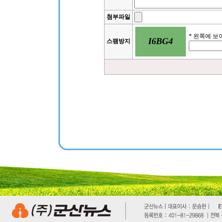
첨부파일
* 왼쪽에 
I6BG4
스팸방지