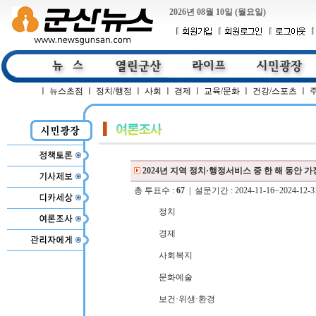
2026년 08월 10일 (월요일)
ㅣ
뉴스초점
ㅣ
정치/행정
ㅣ
사회
ㅣ
경제
ㅣ
교육/문화
ㅣ
건강/스포츠
ㅣ
2024년 지역 정치·행정서비스 중 한 해 동안 
총 투표수 :
67
| 설문기간 : 2024-11-16~2024-12-3
정치
경제
사회복지
문화예술
보건·위생·환경