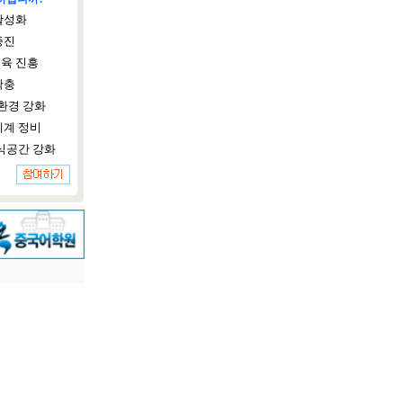
활성화
증진
육 진흥
확충
환경 강화
체계 정비
식공간 강화