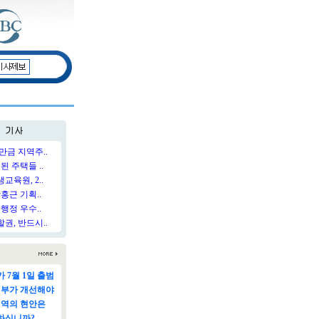
만금 지역주..
된 주택들 ..
육원, 2..
홍근 기획..
행정 우수..
권, 반드시..
 7월 1일 출범
정부가 개선해야
지역의 현안은
하십니까?