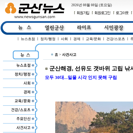
2026년 08월 08일 (토요일)
ㅣ
뉴스초점
ㅣ
정치/행정
ㅣ
사회
ㅣ
경제
ㅣ
교육/문화
ㅣ
건강/스포츠
ㅣ
홈 >
사건사고
군산해경, 선유도 갯바위 고립 낚
모두 30대...밀물 시각 인지 못해 구립