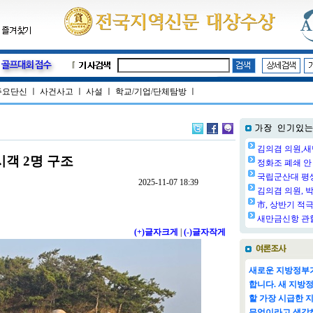
주요단신
ㅣ
사건사고
ㅣ
사설
ㅣ
학교/기업/단체탐방
ㅣ
김의겸 의원,새
시객 2명 구조
정화조 폐쇄 안 
국립군산대 평생교
2025-11-07 18:39
김의겸 의원, 박
市, 상반기 적극
새만금신항 관할
(+)글자크게
|
(-)글자작게
새로운 지방정부가
합니다. 새 지방
할 가장 시급한 
무엇이라고 생각