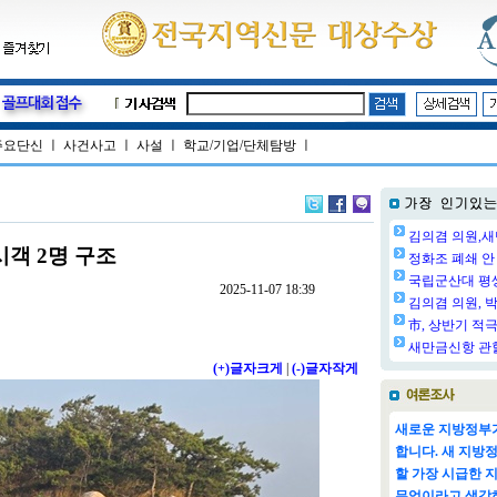
주요단신
ㅣ
사건사고
ㅣ
사설
ㅣ
학교/기업/단체탐방
ㅣ
김의겸 의원,새
시객 2명 구조
정화조 폐쇄 안 
국립군산대 평생교
2025-11-07 18:39
김의겸 의원, 박
市, 상반기 적극
새만금신항 관할
(+)글자크게
|
(-)글자작게
새로운 지방정부가
합니다. 새 지방
할 가장 시급한 
무엇이라고 생각