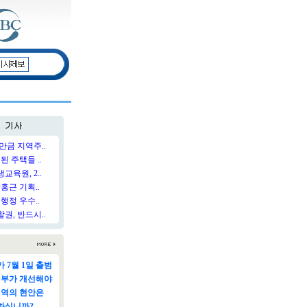
만금 지역주..
된 주택들 ..
육원, 2..
홍근 기획..
행정 우수..
권, 반드시..
 7월 1일 출범
정부가 개선해야
지역의 현안은
하십니까?