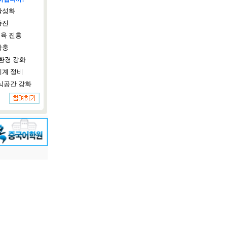
활성화
증진
육 진흥
확충
환경 강화
체계 정비
식공간 강화