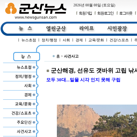
2026년 08월 08일 (토요일)
ㅣ
뉴스초점
ㅣ
정치/행정
ㅣ
사회
ㅣ
경제
ㅣ
교육/문화
ㅣ
건강/스포츠
ㅣ
홈 >
사건사고
군산해경, 선유도 갯바위 고립 낚
모두 30대...밀물 시각 인지 못해 구립