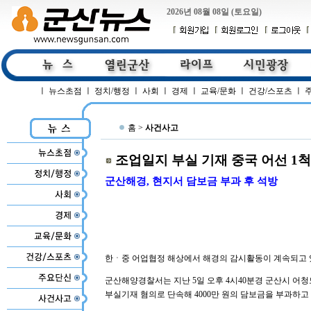
2026년 08월 08일 (토요일)
ㅣ
뉴스초점
ㅣ
정치/행정
ㅣ
사회
ㅣ
경제
ㅣ
교육/문화
ㅣ
건강/스포츠
ㅣ
홈 >
사건사고
조업일지 부실 기재 중국 어선 1척
군산해경, 현지서 담보금 부과 후 석방
한ㆍ중 어업협정 해상에서 해경의 감시활동이 계속되고 
군산해양경찰서는 지난 5일 오후 4시40분경 군산시 어청도
부실기재 혐의로 단속해 4000만 원의 담보금을 부과하고