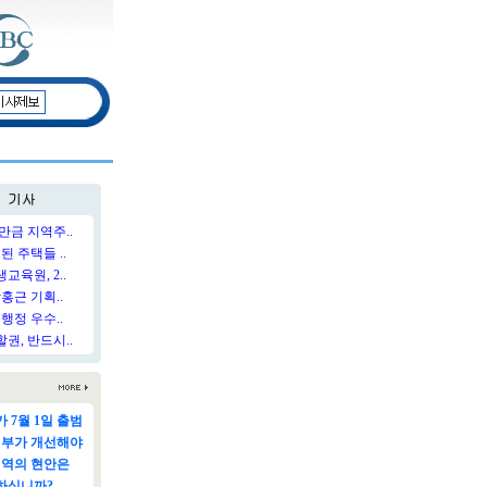
만금 지역주..
된 주택들 ..
육원, 2..
홍근 기획..
행정 우수..
권, 반드시..
 7월 1일 출범
정부가 개선해야
지역의 현안은
하십니까?