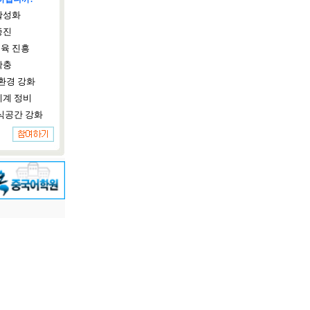
활성화
증진
육 진흥
확충
환경 강화
체계 정비
식공간 강화