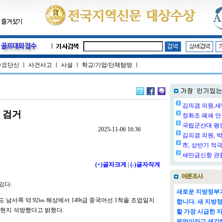
주요단신
ㅣ
사건사고
ㅣ
사설
ㅣ
학교/기업/단체탐방
ㅣ
김의겸 의원,새
 검거
정화조 폐쇄 안 
국립군산대 평생교
2025-11-06 16:36
김의겸 의원, 박
市, 상반기 적극
새만금신항 관할
(+)글자크게
|
(-)글자작게
있다.
새로운 지방정부가
 남서쪽 약 92㎞ 해상에서 149t급 중국어선 1척을 조업일지
합니다. 새 지방
 현지 석방했다고 밝혔다.
할 가장 시급한 
무엇이라고 생각