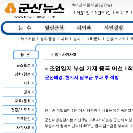
2026년 08월 07일 (금요일)
ㅣ
뉴스초점
ㅣ
정치/행정
ㅣ
사회
ㅣ
경제
ㅣ
교육/문화
ㅣ
건강/스포츠
ㅣ
홈 >
사건사고
조업일지 부실 기재 중국 어선 1척
군산해경, 현지서 담보금 부과 후 석방
한ㆍ중 어업협정 해상에서 해경의 감시활동이 계속되고 
군산해양경찰서는 지난 5일 오후 4시40분경 군산시 어청도
부실기재 혐의로 단속해 4000만 원의 담보금을 부과하고