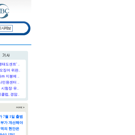
태도센트' ..
오징어 위판..
 지붕에 ..
민원센터 ..
시험장·유..
럽, 경암..
 7월 1일 출범
정부가 개선해야
지역의 현안은
하십니까?