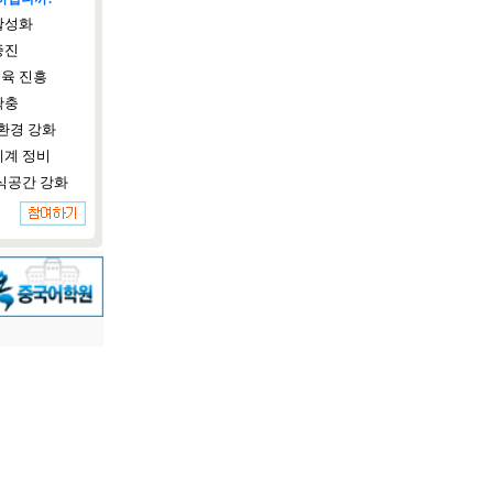
활성화
증진
육 진흥
확충
환경 강화
체계 정비
식공간 강화