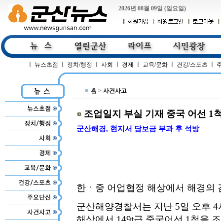
2026년 08월 09일 (일요일)
ㅣ
뉴스초점
ㅣ
정치/행정
ㅣ
사회
ㅣ
경제
ㅣ
교육/문화
ㅣ
건강/스포츠
ㅣ
홈 >
사건사고
조업일지 부실 기재 중국 어선 1
군산해경, 현지서 담보금 부과 후 석방
한ㆍ중 어업협정 해상에서 해경의 
군산해양경찰서는 지난 5일 오후 4
해상에서 149t급 중국어선 1척을 