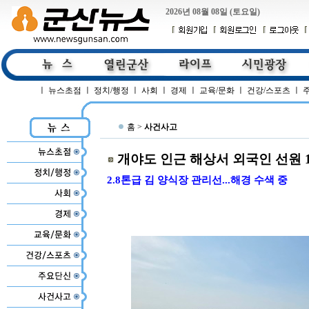
2026년 08월 08일 (토요일)
ㅣ
뉴스초점
ㅣ
정치/행정
ㅣ
사회
ㅣ
경제
ㅣ
교육/문화
ㅣ
건강/스포츠
ㅣ
홈 >
사건사고
개야도 인근 해상서 외국인 선원 
2.8톤급 김 양식장 관리선...해경 수색 중