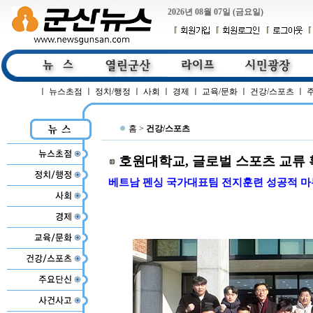
2026년 08월 07일 (금요일)
ㅣ
뉴스초점
ㅣ
정치/행정
ㅣ
사회
ㅣ
경제
ㅣ
교육/문화
ㅣ
건강/스포츠
ㅣ
홈 >
건강/스포츠
호원대학교, 글로벌 스포츠 교류
베트남 펜싱 국가대표팀 전지훈련 성공적 