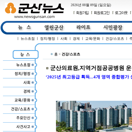
2026년 08월 09일 (일요일)
ㅣ
뉴스초점
ㅣ
정치/행정
ㅣ
사회
ㅣ
경제
ㅣ
교육/문화
ㅣ
건강/스포츠
ㅣ
홈 >
건강/스포츠
군산의료원,지역거점공공병원 운
‘2025년 최고등급 획득...4개 영역 종합평가