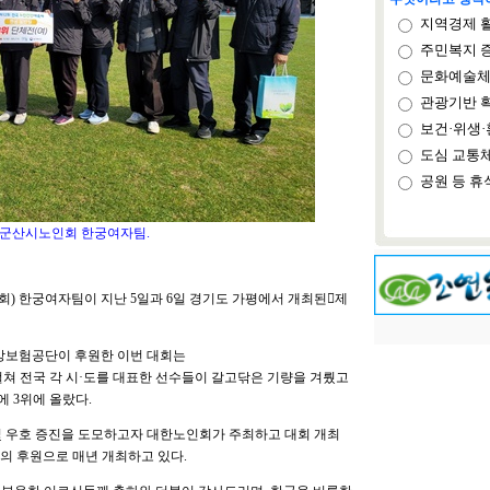
지역경제 
주민복지 
문화예술체
관광기반 
보건·위생·
도심 교통
공원 등 휴
 군산시노인회 한궁여자팀.
) 한궁여자팀이 지난 5일과 6일 경기도 가평에서 개최된󰡐제
건강보험공단이 후원한 이번 대회는
 걸쳐 전국 각 시·도를 대표한 선수들이 갈고닦은 기량을 겨뤘고
 3위에 올랐다.
및 우호 증진을 도모하고자 대한노인회가 주최하고 대회 개최
등의 후원으로 매년 개최하고 있다.