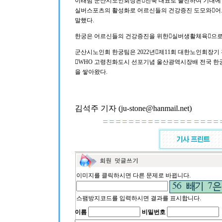
이래범 군산시노인회장은󰡒전북 대표로 출전하여 기대에
실버스포츠의 활성화로 어르신들의 건강증진 도모와󰡐어르
말했다.
한궁은 어르신들의 건강증진을 위한󰡐실버생활체육󰡑으로
군산시노인회 한궁팀은 2022년󰡐제11회 대한노인회장기 
󰡐WHO 고령친화도시 선포기념 울산광역시장배 전국 한궁
을 쌓아왔다.
김석주 기자 (ju-stone@hanmail.net)
이미지를 클릭하시면 다른 문제로 바뀝니다.
스팸방지코드를 입력하시면 결과를 표시합니다.
이름
비밀번호