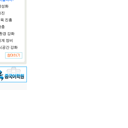
활성화
증진
육 진흥
확충
환경 강화
체계 정비
식공간 강화