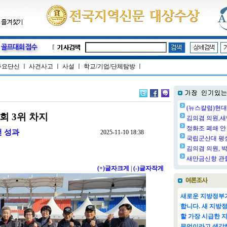
주요단신
ㅣ
사건사고
ㅣ
사설
ㅣ
학교/기업/단체탐방
ㅣ
(뉴스칼럼)현대
회 3위 차지
김의겸 의원,새
정화조 폐쇄 안 
전 성과
2025-11-10 18:38
국립군산대 평생교
김의겸 의원, 박
새만금신항 관할
(+)글자크게
|
(-)글자작게
새로운 지방정부가
합니다. 새 지방
할 가장 시급한 
무엇이라고 생각