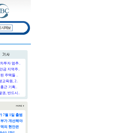
차투자 멈추..
만금 지역주..
된 주택들 ..
육원, 2..
홍근 기획..
권, 반드시..
 7월 1일 출범
정부가 개선해야
지역의 현안은
하십니까?