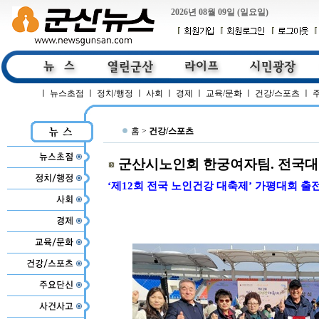
2026년 08월 09일 (일요일)
ㅣ
뉴스초점
ㅣ
정치/행정
ㅣ
사회
ㅣ
경제
ㅣ
교육/문화
ㅣ
건강/스포츠
ㅣ
홈 >
건강/스포츠
군산시노인회 한궁여자팀. 전국대
‘제12회 전국 노인건강 대축제’ 가평대회 출