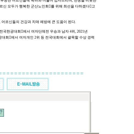
 부응한 어르신들께 축하와 더불어 감사드리며, 한궁을 비롯한
신 모두가 행복한 군산노인회󰡑를 위해 최선을 다하겠다󰡓고
 어르신들의 건강과 치매 예방에 큰 도움이 된다.
전국한궁대회󰡑에서 여자단체전 우승과 남자 4위, 2021년
대회󰡑에서 여자개인 2위 등 전국대회에서 괄목할 수상 경력