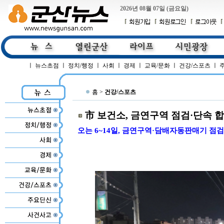
2026년 08월 07일 (금요일)
ㅣ
뉴스초점
ㅣ
정치/행정
ㅣ
사회
ㅣ
경제
ㅣ
교육/문화
ㅣ
건강/스포츠
ㅣ
홈 >
건강/스포츠
市 보건소, 금연구역 점검·단속 
오는 6~14일, 금연구역·담배자동판매기 점검