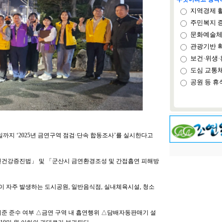
지역경제 
주민복지 
문화예술체
관광기반 
보건·위생·
도심 교통
공원 등 휴
일까지 ‘2025년 금연구역 점검·단속 합동조사’를 실시한다고
건강증진법」 및 「군산시 금연환경조성 및 간접흡연 피해방
 자주 발생하는 도시공원, 일반음식점, 실내체육시설, 청소
기준 준수 여부 △금연 구역 내 흡연행위 △담배자동판매기 설