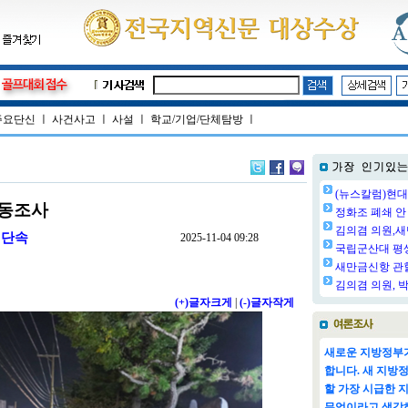
주요단신
ㅣ
사건사고
ㅣ
사설
ㅣ
학교/기업/단체탐방
ㅣ
(뉴스칼럼)현대
합동조사
정화조 폐쇄 안 
김의겸 의원,새
·단속
2025-11-04 09:28
국립군산대 평생교
새만금신항 관할
김의겸 의원, 박
(+)글자크게
|
(-)글자작게
새로운 지방정부가
합니다. 새 지방
할 가장 시급한 
무엇이라고 생각