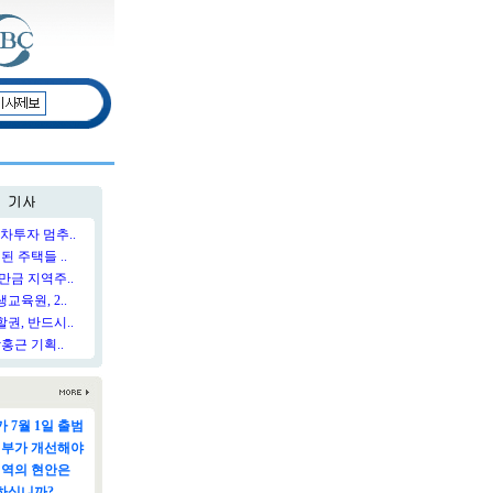
차투자 멈추..
된 주택들 ..
만금 지역주..
육원, 2..
권, 반드시..
홍근 기획..
 7월 1일 출범
정부가 개선해야
지역의 현안은
하십니까?