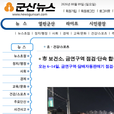
2026년 08월 09일 (일요일)
ㅣ
뉴스초점
ㅣ
정치/행정
ㅣ
사회
ㅣ
경제
ㅣ
교육/문화
ㅣ
건강/스포츠
ㅣ
홈 >
건강/스포츠
市 보건소, 금연구역 점검·단속 
오는 6~14일, 금연구역·담배자동판매기 점검