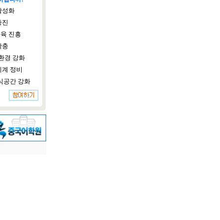
활성화
증진
육 진흥
확충
환경 강화
체계 정비
식공간 강화