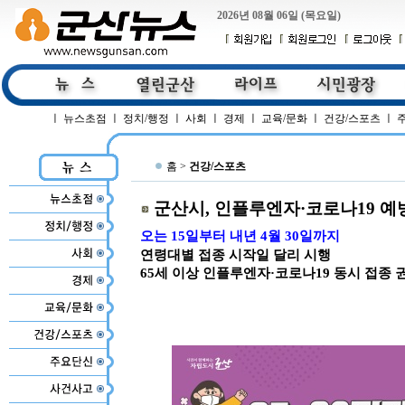
2026년 08월 06일 (목요일)
ㅣ
뉴스초점
ㅣ
정치/행정
ㅣ
사회
ㅣ
경제
ㅣ
교육/문화
ㅣ
건강/스포츠
ㅣ
홈 >
건강/스포츠
군산시, 인플루엔자·코로나19 예
오는 15일부터 내년 4월 30일까지
연령대별 접종 시작일 달리 시행
65세 이상 인플루엔자·코로나19 동시 접종 