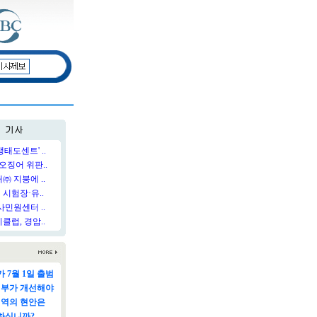
태도센트' ..
오징어 위판..
 지붕에 ..
시험장·유..
민원센터 ..
럽, 경암..
 7월 1일 출범
정부가 개선해야
지역의 현안은
하십니까?