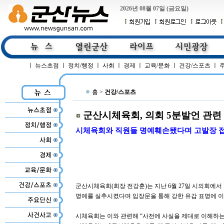
2026년 08월 07일 (금요일)
ㅣ
뉴스초점
ㅣ
정치/행정
ㅣ
사회
ㅣ
경제
ㅣ
교육/문화
ㅣ
건강/스포츠
ㅣ
홈 >
건강/스포츠
군산시체육회, 의회 5분발언 관련
시체육회와 직원들 명예훼손됐다며 고발장 
군산시체육회(회장 전강훈)는 지난 6월 27일 시의회에
명예를 실추시켰다며 입장문을 통해 강한 유감 표명에 이
시체육회는 이와 관련해 “사전에 사실을 제대로 이해하는