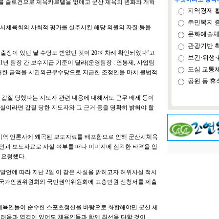
 슬로건으로 체육카르텔을 없애고 군산 체육의 변화와 개혁
지역경제 
주민복지 
산시체육회의 사회적 평가를 실추시킨 해당 의원의 자질 등을
문화예술체
관광기반 
‘출장이 있던 날 수당도 받았던 것이 20여 차례 확인되었다’고
보건·위생·
21년 팀장 간 보수지급 기준이 달라(운영팀장 : 연봉제, 사업팀
도심 교통
에 대한 금액을 시간외근무수당으로 지급한 조정안을 마치 불법적
공원 등 휴
고 갑질 당했다는 지도자 관련 내용에 대해서도 근무 배제 등이
실이라면 갑질 당한 지도자와 그 근거 등을 명확히 밝혀야 할
 지역 언론사에 왜곡된 보도자료를 배포함으로 인해 군산시체육
발언과 보도자료로 사실 여부를 떠나 이미지에 심각한 타격을 입
 요청했다.
발언에 따라 지난 2일 이 같은 사실을 밝히고자 허위사실 적시
이어 국가인권위원회와 국민권익위원회에 고충민원 신청서를 제출
 체육인들이 순수한 스포츠정신을 바탕으로 화합해야만 군산 체
어려움과 역경이 있어도 체육인들과 함께 최선을 다할 것이