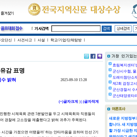
주요단신
ㅣ
사건사고
ㅣ
사설
ㅣ
학교/기업/단체탐방
ㅣ
효림복지센터'생
 유감 표명
군산시수협, 물
도레이첨단소재㈜
접수 밝혀
2025-09-10 15:28
제2회 검정고시 
군산경찰서 수사
군산태양로타리클
(+)글자크게
|
(-)글자작게
서 진행한 시체육회 관련 5분발언을 두고 시체육회와 직원들의
새로운 지방정부가
어 경찰에 고소장을 제출했다고 밝혀 귀추가 주목된다.
합니다. 새 지방
할 가장 시급한 
 시간을 가졌으면 어땠을까' 하는 안타까움을 표하며 민선 2기
무엇이라고 생각