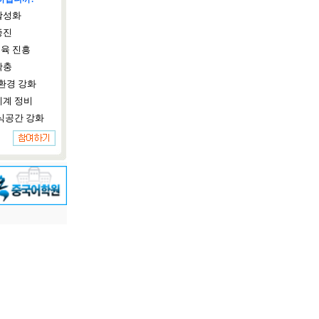
활성화
증진
육 진흥
확충
환경 강화
체계 정비
식공간 강화