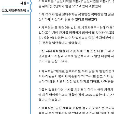
시채육회는「군산체육을 새롭게! 군산시민을 이롭게!」를
을 위해 종목단체와 힘을 모으고 있다고 밝혔다.
이에 격려와 힘을 보태주지는 못할망정 복마전인 양 군
심각하게 의심하지 않을 수 없다고 덧붙였다.
시체육회는 또 관련 5분 발언 중 시간외근무수당에 대해 
말한 20여 차례 근거를 명확하게 밝혀야 할 것이라며, 20
장 : 호봉제) 상당한 보수 차 발생으로 팀장 간 차액분
인 것처럼 발언했다고 설명했다.
또한, 시체육회 임원 해고 및 화해 조정 관련 내용. 그리
없었음에도 사실과 다르게 발언했다며 그 발언 내용이 사
것이라는 입장도 냈다.
시체육회는 “제대로 진위파악도 하지 않은 채 발언하고
회와 직원들의 명예가 훼손됐다”며 “아니면 말고 식의 
는다”며 해당 의원의 정정 발언과 자료 재배포, 사과 등을
아울러 필요하다면 수사를 의뢰해야 한다는 해당 의원의 
에 의한 명예훼손으로 경찰에 정식 고소, 고발한 데 
했다고 덧붙였다.
시체육회는 “군산 체육의 위상을 높이기 위해서는 우리
육을 새롭게 변화시킬 수 있다고 믿고 있다”며 “어떠한 