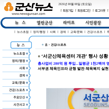
2026년 08월 08일 (토요일)
ㅣ
뉴스초점
ㅣ
정치/행정
ㅣ
사회
ㅣ
경제
ㅣ
교육/문화
ㅣ
건강/스포츠
ㅣ
홈 >
건강/스포츠
‘서군산체육센터 개관’ 행사 성황
총사업비 280억 원 투입...일평균 1천2백여 
서부권 체육인프라 균형 발전·체육복지 실현