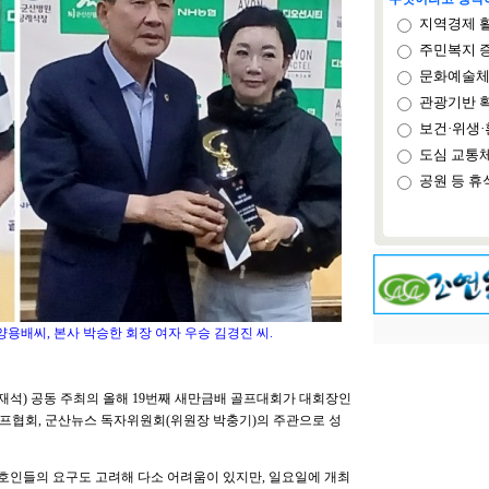
지역경제 
주민복지 
문화예술체
관광기반 
보건·위생·
도심 교통
공원 등 휴
용배씨, 본사 박승한 회장 여자 우승 김경진 씨.
석) 공동 주최의 올해 19번째 새만금배 골프대회가 대회장인
프협회, 군산뉴스 독자위원회(위원장 박충기)의 주관으로 성
호인들의 요구도 고려해 다소 어려움이 있지만, 일요일에 개최