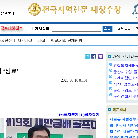
주요단신
ㅣ
사건사고
ㅣ
사설
ㅣ
학교/기업/단체탐방
ㅣ
효림복지센터'생
 ‘성료’
군산시수협, 물
도레이첨단소재㈜
2025-06-16 01:31
제2회 검정고시 
군산태양로타리클
군산경찰서 수사
(+)글자크게
|
(-)글자작게
새로운 지방정부가
합니다. 새 지방
할 가장 시급한 
무엇이라고 생각