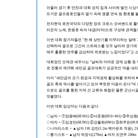
아울러 경기 후 만찬과 대회 성적 집계 사이에 벌인 시상식
뜨거운 골프동호인들의 열기 속에 앵콜 연속 등 환호를 
전자현악 퓨전국악의 다양한 장르 크로스 오버밴드로 활약
리꾼의 노래, 한용호 씨의 대금(타악)으로 구성돼 관객들
이번 대회 참가자들은 “한 해 상반기를 마무리하는 달에 
선택하여 골프로 그간의 스트레스를 모두 날리려 경기에
매우 훌륭한 연주를 감상하며 위로받는 느낌이었다”고 소
대회장인 오제관 세무사는 “날씨와 어려운 경제 상황 등
로 전통의 제19회 새만금 골프대회가 성공적인 막을 내리
이어 “새만금의 조기 완공과 지역경제 활성화를 위하여
골프 축제 역사를 쌓아가고 있어 뿌듯한 마음이 든다”며
으로도 골프를 통한 지역 간 교류와 화합은 물론 군산시
덧붙였다.
이번 대회 입상자는 다음과 같다.
◇남자 = ①양용배(68.6타) ②서준원(69.6=4타) ③주상원(6
◇여자 = ①김경진(68.9타) ②강율희(69타) ③최주은(69.8
◇니어리스트 = ▲남자 1위 김민(1.2m 백카운트 적용), 2위 
◇롱기스트 = ▲남자 박장식(270m) ▲여자 조연주 240m