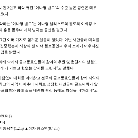
 전 3인조 국악 퓨전 ’이나영 밴드‘의 수준 높은 공연은 매우
불렀다.
하는 ‘이나영 밴드’는 이나영 첼리스트의 첼로와 이희정 소
의 흥을 돋우며 매력 넘치는 공연을 펼쳤다.
그간 여러 가지로 힘겨운 일들이 많았다. 이번 새만금배 대회를
 집중했는데 시상식 전 이색 첼로공연과 우리 소리가 어우러진
감을 밝혔다.
 악재 속에서 골프동호인들의 참여와 후원 및 협찬사의 성원으
게 돼 기쁘고 한없는 감사를 드린다”고 말했다.
 빠짐없이 대회를 이어왔고 전국의 골프동호인들과 함께 지역의
 최고의 지역 아마추어 대회로 성장한 새만금배 골프대회가 앞
골프협회와 함께 골프 대중화 확산 등에도 최선을 다하겠다“고
9.6타)
타)
황용진(1.2m) ▲여자 권소영(0.48m)