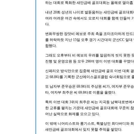
하는 대회로 특화한 새만금배 골프대회는 올해로 열아홉 
내년 20회 성년의 나이로 발돋움하는 새만금배 골프대회
여러 어려운 여건 속에서도 오로지 대회를 함께 만들어
다.
변화무쌍한 장맛비 예보로 주최 측을 조마조마하게 만드
를 허락하듯 지난 15일 오후 경기 시간대의 군산CC 일
합했다.
그래도 오후부터 비 예보의 우려를 말끔하게 씻지 못한 듯 
진행 및 운영요원 등 모두 290여 명이 이번 대회를 꾸몄다
신페리오 방식만으로 집중해 새만금배 골프 이번 대회 결과
고 68.8타를 기록한 군산에이스골프클럽 숙녀회팀으로 
또 남자부 준우승은 69.9타의 주상원 씨가, 여자부 준우승
타, 여자부 최주은 씨 69.8타로 이름을 올렸다.
특히 이번 대회 3위의 최주은 씨는 지곡동 남북대로변
한 교류를 펼치는 가운데 새만금배 골프대회에 꾸준히 참가
어난 실력으로 화제를 모으고 있다.
이 밖에 니어리스트와 롱기스트, 특별상인 최다버디와 
새만금배 골프대회에서 잊지 못할 추억을 쌓았다.