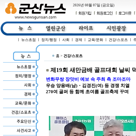
2026년 08월 07일 (금요일)
ㅣ
뉴스초점
ㅣ
정치/행정
ㅣ
사회
ㅣ
경제
ㅣ
교육/문화
ㅣ
건강/스포츠
ㅣ
홈 >
건강/스포츠
제19회 새만금배 골프대회 날씨 덕
변화무쌍 장맛비 예보 속 주최 측 조마조마
우승 양용배(남)・김경진(여) 등 경쟁 치열
270여 골퍼 등 함께 초여름 골프축제 꾸며