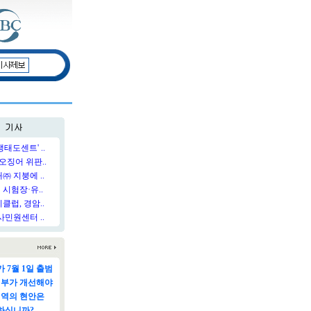
태도센트' ..
오징어 위판..
 지붕에 ..
시험장·유..
럽, 경암..
민원센터 ..
 7월 1일 출범
정부가 개선해야
지역의 현안은
하십니까?