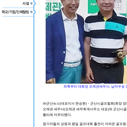
좌축부터 대회장 오제관세무사, 남자우승 양
㈜군산뉴스(대표이사 문승현)・군산시골프협회(회장 양재
오제관 세무사(오제관 세무회계사무소 대표)와 군산시골
황리에 마무리됐다.
참가자들의 성원과 평일 골프대회 출전이 어려운 골프동