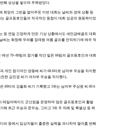
번째 성상을 쌓으며 주목받았다.
에 희망의 그린을 깔아주듯 이번 대회는 날씨와 경제 상황 등
 가는 골프동호인들의 적극적인 동참이 대회 성공의 원동력이었
는 등 연일 긴장하게 만든 기상 상황에서도 새만금배골프 대회
대 날씨는 화창해 우려를 잠재웠 여름 골프를 만끽하기에 매우 적
매년 70~80팀의 참가를 약간 밑돈 66팀의 골프동호인과 대회
.
 개인 참가자인 양용배 씨가 68.6타로 남자부 우승을 차지했
출전한 김진경 씨가 여자부 우승을 차지했다,
은 69타의 강율희 씨가 기록했고 3위는 남자부 주상원 씨 69.6
에서 테일러메이드 군산점을 운영하며 많은 골프동호인과 활발
해 최근 우승과 준우승, 그리고 3위 두 차례 및 특별상 등 뛰
최다파 등에서 입상자들이 출중한 실력을 과시하며 열아홉 번째