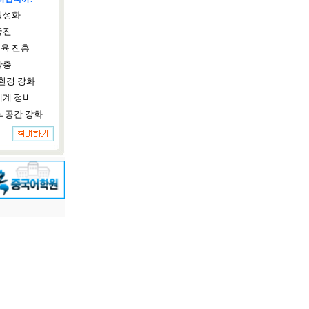
활성화
증진
육 진흥
확충
환경 강화
체계 정비
식공간 강화