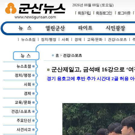
2026년 08월 08일 (토요일)
ㅣ
뉴스초점
ㅣ
정치/행정
ㅣ
사회
ㅣ
경제
ㅣ
교육/문화
ㅣ
건강/스포츠
ㅣ
홈 >
건강/스포츠
군산제일고, 금석배 16강으로 ‘여
경기 용호고에 후반 추가 시간대 2골 허용 