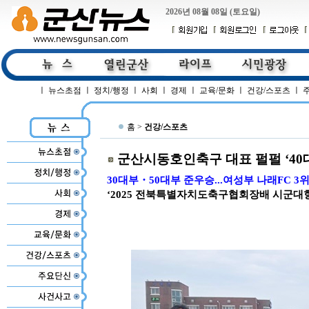
2026년 08월 08일 (토요일)
ㅣ
뉴스초점
ㅣ
정치/행정
ㅣ
사회
ㅣ
경제
ㅣ
교육/문화
ㅣ
건강/스포츠
ㅣ
홈 >
건강/스포츠
군산시동호인축구 대표 펄펄 ‘40
30대부・50대부 준우승...여성부 나래FC 3
‘2025 전북특별자치도축구협회장배 시군대항