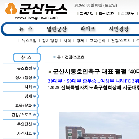
2026년 08월 08일 (토요일)
ㅣ
뉴스초점
ㅣ
정치/행정
ㅣ
사회
ㅣ
경제
ㅣ
교육/문화
ㅣ
건강/스포츠
ㅣ
홈 >
건강/스포츠
군산시동호인축구 대표 펄펄 ‘40
30대부・50대부 준우승...여성부 나래FC 3
‘2025 전북특별자치도축구협회장배 시군대항