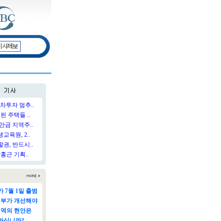
차투자 멈추..
된 주택들 ..
만금 지역주..
육원, 2..
권, 반드시..
홍근 기획..
 7월 1일 출범
정부가 개선해야
지역의 현안은
하십니까?