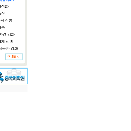
활성화
증진
육 진흥
확충
환경 강화
체계 정비
식공간 강화