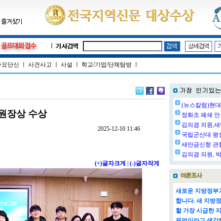
주요단신
ㅣ
사건사고
ㅣ
사설
ㅣ
학교/기업/단체탐방
ㅣ
(뉴스칼럼)현대
태원장상 수상
정화조 폐쇄 안 
김의겸 의원,새
2025-12-10 11:46
국립군산대 평생교
새만금신항 관할
김의겸 의원, 박
(+)글자크게
|
(-)글자작게
새로운 지방정부가
합니다. 새 지방
할 가장 시급한 
무엇이라고 생각