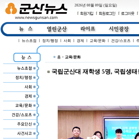
2026년 08월 09일 (일요일)
ㅣ
뉴스초점
ㅣ
정치/행정
ㅣ
사회
ㅣ
경제
ㅣ
교육/문화
ㅣ
건강/스포츠
ㅣ
홈 >
교육/문화
국립군산대 재학생 5명, 국립생