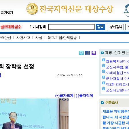
주요단신
ㅣ
사건사고
ㅣ
사설
ㅣ
학교/기업/단체탐방
ㅣ
효림복지센터'생
회 장학생 선정
군산시수협, 물
도레이첨단소재㈜
팀
2025-12-09 15:22
군산경찰서 수사
제2회 검정고시 
군산태양로타리클
(+)글자크게
|
(-)글자작게
새로운 지방정부가
합니다. 새 지방
할 가장 시급한 
무엇이라고 생각