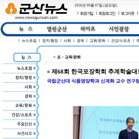
2026년 08월 07일 (금요일)
ㅣ
뉴스초점
ㅣ
정치/행정
ㅣ
사회
ㅣ
경제
ㅣ
교육/문화
ㅣ
건강/스포츠
ㅣ
홈 >
교육/문화
제68회 한국포장학회 추계학술대
국립군산대 식품영양학과 신계화 교수 연구