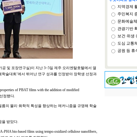
지역경제 
주민복지 
문화예술체
관광기반 
보건·위생·
도심 교통
공원 등 휴
 및 포장연구실)이 지난 3~5일 제주 오리엔탈호텔에서 열
 추계학술대회’에서 뛰어난 연구 성과를 인정받아 장학생 선정과
ies of PBAT films with the addition of modified
 선정됐다.
 필름의 물리·화학적 특성을 향상하는 메커니즘을 규명해 학술
금을 받았다.
o-based films using tempo-oxidized cellulose nanofibers,