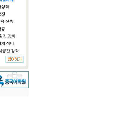
활성화
증진
육 진흥
확충
환경 강화
체계 정비
식공간 강화