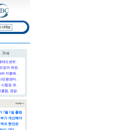
태도센트' ..
오징어 위판..
 지붕에 ..
민원센터 ..
시험장·유..
럽, 경암..
 7월 1일 출범
정부가 개선해야
지역의 현안은
하십니까?