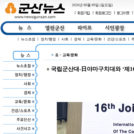
2026년 08월 09일 (일요일)
ㅣ
뉴스초점
ㅣ
정치/행정
ㅣ
사회
ㅣ
경제
ㅣ
교육/문화
ㅣ
건강/스포츠
ㅣ
홈 >
교육/문화
국립군산대-日야마구치대와 ‘제16회