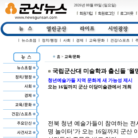
2026년 08월 09일 (일요일)
ㅣ
뉴스초점
ㅣ
정치/행정
ㅣ
사회
ㅣ
경제
ㅣ
교육/문화
ㅣ
건강/스포츠
ㅣ
홈 >
교육/문화
국립군산대 미술학과 출신들 '월
청년예술가들 지역 문화계 새 가능성 제시
오는 16일까지 군산 이당미술관에서 개최
전북 청년 예술가들이 참여하는 전시
명 놀이터’가 오는 16일까지 군산