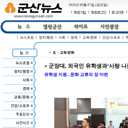
2026년 08월 07일 (금요일)
ㅣ
뉴스초점
ㅣ
정치/행정
ㅣ
사회
ㅣ
경제
ㅣ
교육/문화
ㅣ
건강/스포츠
ㅣ
홈 >
교육/문화
군장대, 외국인 유학생과‘사랑 나
유학생 지원...문화 교류의 장 마련