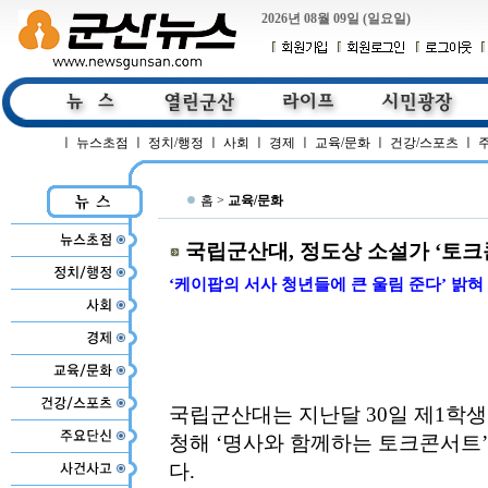
2026년 08월 09일 (일요일)
ㅣ
뉴스초점
ㅣ
정치/행정
ㅣ
사회
ㅣ
경제
ㅣ
교육/문화
ㅣ
건강/스포츠
ㅣ
홈 >
교육/문화
국립군산대, 정도상 소설가 ‘토크
‘케이팝의 서사 청년들에 큰 울림 준다’ 밝혀
국립군산대는 지난달 30일 제1학
청해 ‘명사와 함께하는 토크콘서트’
다.