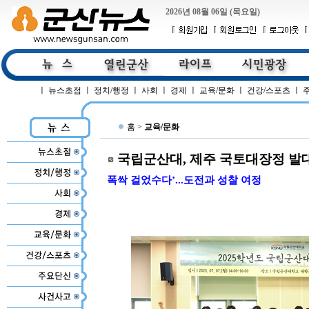
2026년 08월 06일 (목요일)
ㅣ
뉴스초점
ㅣ
정치/행정
ㅣ
사회
ㅣ
경제
ㅣ
교육/문화
ㅣ
건강/스포츠
ㅣ
홈 >
교육/문화
국립군산대, 제주 국토대장정 발
폭싹 걸었수다’...도전과 성찰 여정