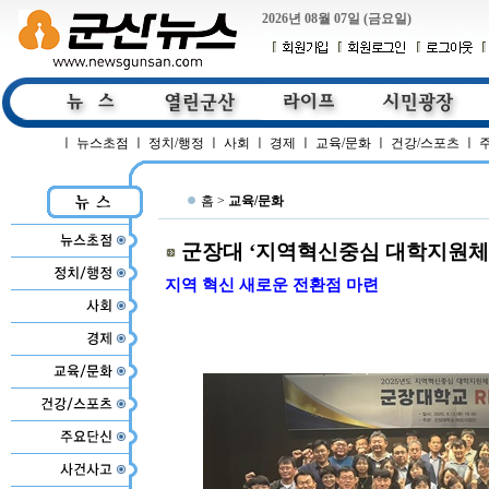
2026년 08월 07일 (금요일)
ㅣ
뉴스초점
ㅣ
정치/행정
ㅣ
사회
ㅣ
경제
ㅣ
교육/문화
ㅣ
건강/스포츠
ㅣ
홈 >
교육/문화
군장대 ‘지역혁신중심 대학지원체
지역 혁신 새로운 전환점 마련