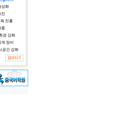
활성화
증진
육 진흥
확충
환경 강화
체계 정비
식공간 강화