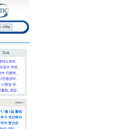
태도센트' ..
오징어 위판..
 지붕에 ..
민원센터 ..
시험장·유..
럽, 경암..
 7월 1일 출범
정부가 개선해야
지역의 현안은
하십니까?