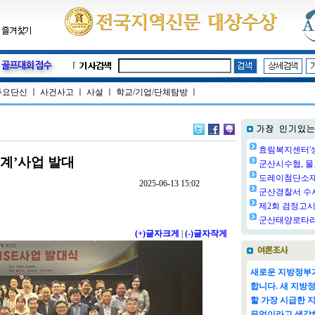
주요단신
ㅣ
사건사고
ㅣ
사설
ㅣ
학교/기업/단체탐방
ㅣ
효림복지센터'생
계’사업 발대
군산시수협, 물
도레이첨단소재㈜
2025-06-13 15:02
군산경찰서 수사
제2회 검정고시 
군산태양로타리클
(+)글자크게
|
(-)글자작게
새로운 지방정부가
합니다. 새 지방
할 가장 시급한 
무엇이라고 생각