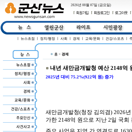
2026년 08월 07일 (금요일)
ㅣ
뉴스초점
ㅣ
정치/행정
ㅣ
사회
ㅣ
경제
ㅣ
교육/문화
ㅣ
건강/스포츠
ㅣ
홈 >
경제
내년 새만금개발청 예산 2148억 
2025년 대비 75.2%(922억 원) 증가
새만금개발청(청장 김의겸) 2026년 예
가한 2148억 원으로 지난 2일 국
주요 사업은 지역 간 연결도로 16