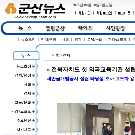
2026년 08월 10일 (월요일)
ㅣ
뉴스초점
ㅣ
정치/행정
ㅣ
사회
ㅣ
경제
ㅣ
교육/문화
ㅣ
건강/스포츠
ㅣ
홈 >
경제
전북자치도 첫 외국교육기관 설
새만금개발공사‘설립 타당성 조사 고도화 