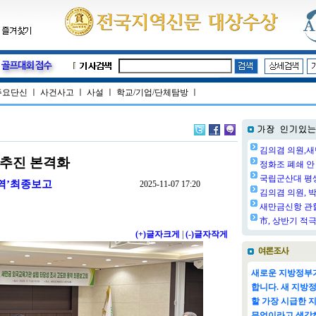
주요단신
ㅣ
사건사고
ㅣ
사설
ㅣ
학교/기업/단체탐방
ㅣ
김의겸 의원,새
추진 본격화
정화조 폐쇄 안 
국립군산대 평생교
역’최종보고
2025-11-07 17:20
김의겸 의원, 박
새만금신항 관할
市, 상반기 적극
(+)글자크게
|
(-)글자작게
새로운 지방정부가
합니다. 새 지방
할 가장 시급한 
무엇이라고 생각