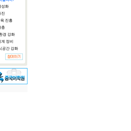
활성화
증진
육 진흥
확충
환경 강화
체계 정비
식공간 강화