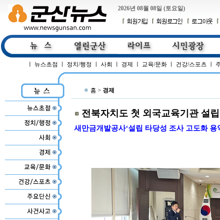
2026년 08월 08일 (토요일)
ㅣ
뉴스초점
ㅣ
정치/행정
ㅣ
사회
ㅣ
경제
ㅣ
교육/문화
ㅣ
건강/스포츠
ㅣ
홈 >
경제
전북자치도 첫 외국교육기관 설립
새만금개발공사‘설립 타당성 조사 고도화 용