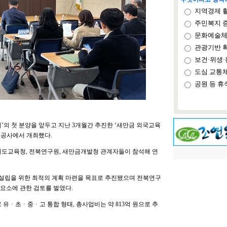
지역경제 
주민복지 
문화예술체
관광기반 
보건·위생·
도심 교통
공원 등 휴
의 첫 분양을 앞두고 지난 3개월간 추진한 ‘새만금 외국교육
 공사에서 개최했다.
도교육청, 전북연구원, 새만금개발청 관계자들이 참석해 연
설립을 위한 최적의 계획 마련을 목표로 추진됐으며 전북연구
요소에 관한 검토를 벌였다.
 유ㆍ초ㆍ중ㆍ고 통합 형태, 총사업비는 약 813억 원으로 추