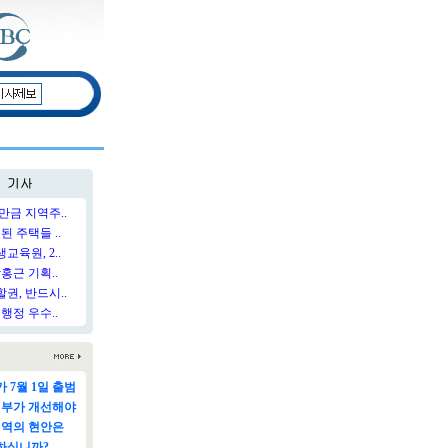
만금 지역주..
된 주택들 ..
육원, 2..
홍근 기획..
권, 반드시..
행정 우수..
 7월 1일 출범
정부가 개선해야
지역의 현안은
하십니까?