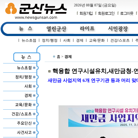
2026년 08월 07일 (금요일)
ㅣ
뉴스초점
ㅣ
정치/행정
ㅣ
사회
ㅣ
경제
ㅣ
교육/문화
ㅣ
건강/스포츠
ㅣ
홈 >
경제
핵융합 연구시설유치,새만금청-
새만금 사업지역 6개 연구기관 등과 머리 맞