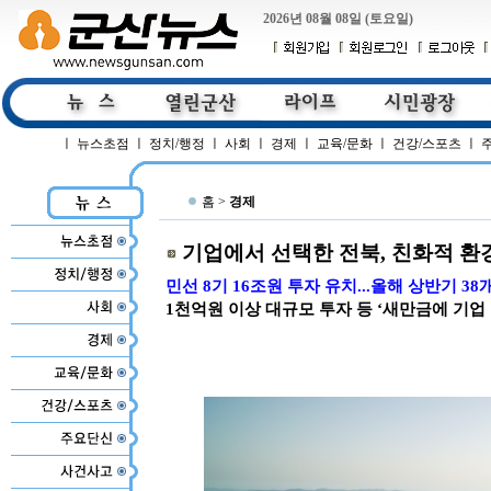
2026년 08월 08일 (토요일)
ㅣ
뉴스초점
ㅣ
정치/행정
ㅣ
사회
ㅣ
경제
ㅣ
교육/문화
ㅣ
건강/스포츠
ㅣ
홈 >
경제
기업에서 선택한 전북, 친화적 환
민선 8기 16조원 투자 유치...올해 상반기 38
1천억원 이상 대규모 투자 등 ‘새만금에 기업 