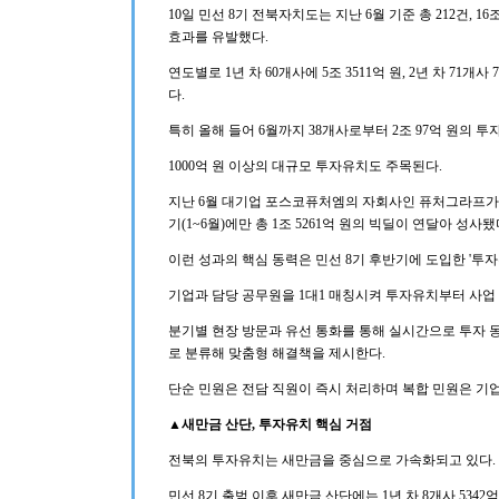
10일 민선 8기 전북자치도는 지난 6월 기준 총 212건, 16
효과를 유발했다.
연도별로 1년 차 60개사에 5조 3511억 원, 2년 차 71개사 
다.
특히 올해 들어 6월까지 38개사로부터 2조 97억 원의 투
1000억 원 이상의 대규모 투자유치도 주목된다.
지난 6월 대기업 포스코퓨처엠의 자회사인 퓨처그라프가 43
기(1~6월)에만 총 1조 5261억 원의 빅딜이 연달아 성사됐
이런 성과의 핵심 동력은 민선 8기 후반기에 도입한 '투
기업과 담당 공무원을 1대1 매칭시켜 투자유치부터 사업
분기별 현장 방문과 유선 통화를 통해 실시간으로 투자 
로 분류해 맞춤형 해결책을 제시한다.
단순 민원은 전담 직원이 즉시 처리하며 복합 민원은 기
▲새만금 산단, 투자유치 핵심 거점
전북의 투자유치는 새만금을 중심으로 가속화되고 있다.
민선 8기 출범 이후 새만금 산단에는 1년 차 8개사 5342억 원,