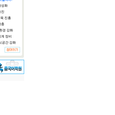
활성화
증진
육 진흥
확충
환경 강화
체계 정비
식공간 강화