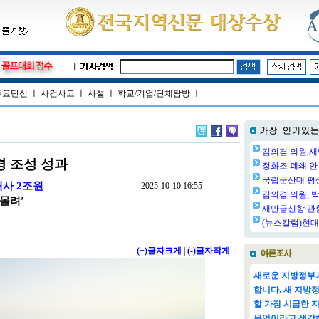
주요단신
ㅣ
사건사고
ㅣ
사설
ㅣ
학교/기업/단체탐방
ㅣ
김의겸 의원,새
경 조성 성과
정화조 폐쇄 안 
국립군산대 평생교
개사 2조원
2025-10-10 16:55
김의겸 의원, 박
몰려’
새만금신항 관할
(뉴스칼럼)현대
(+)글자크게
|
(-)글자작게
새로운 지방정부가
합니다. 새 지방
할 가장 시급한 
무엇이라고 생각