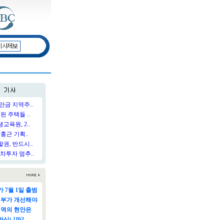
만금 지역주..
된 주택들 ..
육원, 2..
홍근 기획..
권, 반드시..
차투자 멈추..
 7월 1일 출범
정부가 개선해야
지역의 현안은
하십니까?