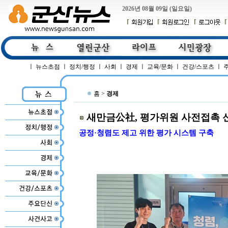
2026년 08월 09일 (일요일)
ㅣ
뉴스초점
ㅣ
정치/행정
ㅣ
사회
ㅣ
경제
ㅣ
교육/문화
ㅣ
건강/스포츠
ㅣ
홈 >
경제
새만금公社, 평가위원 사전접촉 
공정·청렴도 제고 위한 평가 시스템 구축