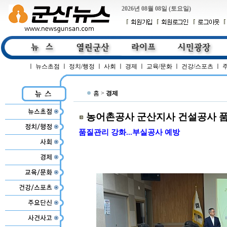
2026년 08월 08일 (토요일)
ㅣ
뉴스초점
ㅣ
정치/행정
ㅣ
사회
ㅣ
경제
ㅣ
교육/문화
ㅣ
건강/스포츠
ㅣ
홈 >
경제
농어촌공사 군산지사 건설공사 
품질관리 강화...부실공사 예방