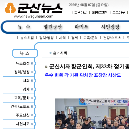
2026년 08월 07일 (금요일)
ㅣ
뉴스초점
ㅣ
정치/행정
ㅣ
사회
ㅣ
경제
ㅣ
교육/문화
ㅣ
건강/스포츠
ㅣ
홈 >
사회
군산시재향군인회, 제33차 정기
우수 회원 각 기관·단체장 표창장 시상도