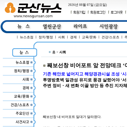
2026년 08월 07일 (금요일)
ㅣ
뉴스초점
ㅣ
정치/행정
ㅣ
사회
ㅣ
경제
ㅣ
교육/문화
ㅣ
건강/스포츠
ㅣ
홈 >
사회
째보선창 비어포트 앞 전망데크 ‘
기존 해안로 넓어지고 해양경관시설 조성 ‘시
투명방호벽 일관성 유지로 풍경 살렸어야 ‘서
주변 정비・새 변화 이끌 방안 등 추진 지자체
째보선창 내 비어포트 일대가 달라졌다.