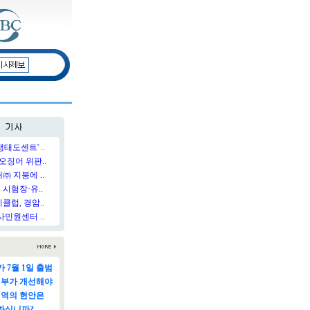
태도센트' ..
오징어 위판..
 지붕에 ..
시험장·유..
럽, 경암..
민원센터 ..
 7월 1일 출범
정부가 개선해야
지역의 현안은
하십니까?