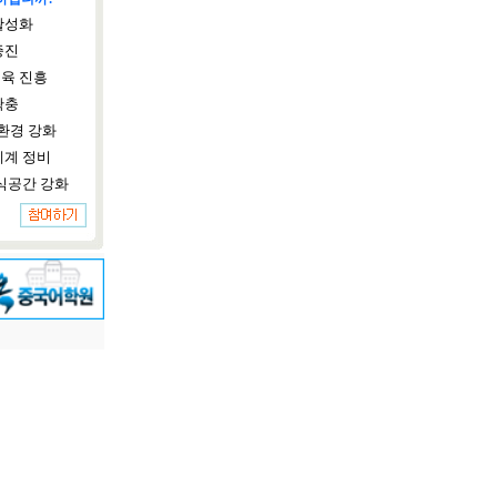
활성화
증진
육 진흥
확충
환경 강화
체계 정비
식공간 강화