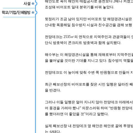
해안도로 폭이 해안의 매립공사로 종전보다 2배나 커졌고
조성돼 비어포트 일대 분위기를 바꿔 놓았다.
뒷정리가 조금 남아 있지만 비어포트 앞 해양경관시설은 해
산내항 폭풍해일 침수방지 시설과 친수공간을 겸해 보행
전망데크는 2535㎡의 면적으로 지역주민과 관광객들이 
단식 방호벽이 콘크리트 방호벽과 함께 설치됐다.
해수부는 이 해양경관시설을 통해 재해로부터 지역주민을
을 불어넣을 것이란 기대를 지니고 있다. 침수방지 역할을
전망데크도 이 높이에 맞춰 수변 쪽 반원형으로 만들어 지상
최근 째보선창의 비어포트를 찾은 시민 일행은 달라진 째
을 반겼다.
그러나 이들 일행은 얼마 지나지 않아 전망데크 아래에서
어 풍경을 가려야 했나” 의문스러워 하며 “반원형 전망
를 했더라면 더 좋았을 것”이라고 말했다.
실제 째보선창 내 전망데크 옆 해안은 해안로 끝에 투명
는 상태다.