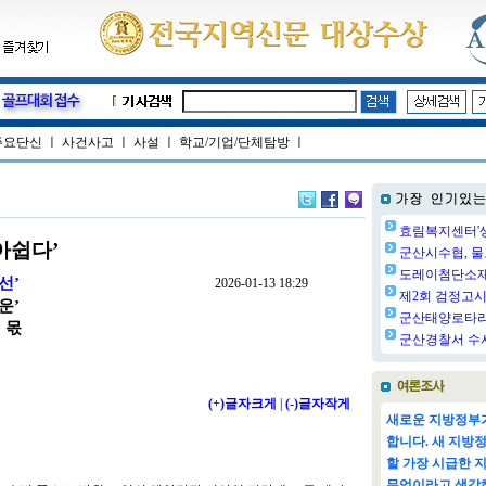
주요단신
ㅣ
사건사고
ㅣ
사설
ㅣ
학교/기업/단체탐방
ㅣ
효림복지센터'생
아쉽다’
군산시수협, 물
도레이첨단소재㈜
선’
2026-01-13 18:29
제2회 검정고시 
운’
군산태양로타리클
 몫
군산경찰서 수사
(+)글자크게
|
(-)글자작게
새로운 지방정부가
합니다. 새 지방
할 가장 시급한 
무엇이라고 생각