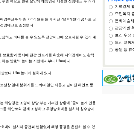
 수변 쪽으로 반원 모양의 해양경관 시설인 전망데크 두 개가
지역경제 
주민복지 
양수산부가 총 335억 원을 들여 지난 2년 6개월의 공사로 군
문화예술체
 전망데크로 조성됐다.
관광기반 
보건·위생·
안심하고 바다를 볼 수 있도록 전망데크에 오르내릴 수 있게 계
도심 교통
공원 등 휴
 보호함과 동시에 관광 인프라를 확충해 지역경제에도 활력
 하는 방호벽 높이는 지면에서부터 1.5m이다.
보다 1.5m 높이에 설치돼 있다.
보선창 일대 분위기를 느끼며 일단 새롭고 넓어진 해안로 등
는 해양경관 조명이 상당 부분 가려진 상황에 “굳이 높게 만들
데크를 해안로와 같게 조성하고 투명방호벽을 설치해 침수방지
방호벽이 설치돼 종전과 변함없이 해양 풍경을 온전히 볼 수 있