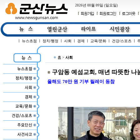
2026년 08월 09일 (일요일)
ㅣ
뉴스초점
ㅣ
정치/행정
ㅣ
사회
ㅣ
경제
ㅣ
교육/문화
ㅣ
건강/스포츠
ㅣ
홈 >
사회
구암동 예섬교회, 매년 따뜻한 나
올해도 70만 원 기부 릴레이 동참