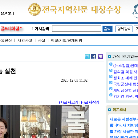
주요단신
ㅣ
사건사고
ㅣ
사설
ㅣ
학교/기업/단체탐방
ㅣ
(뉴스칼럼)현대
눔 실천
김의겸 의원,새
정화조 폐쇄 안 
2025-12-03 11:02
국립군산대 평생교
새만금신항 관할
김의겸 의원, 박
(+)글자크게
|
(-)글자작게
새로운 지방정부가
합니다. 새 지방
할 가장 시급한 
무엇이라고 생각