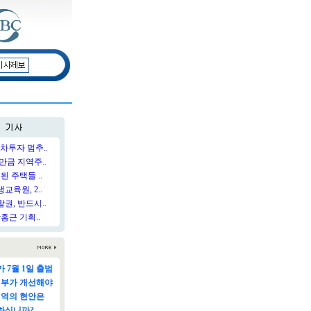
차투자 멈추..
만금 지역주..
된 주택들 ..
육원, 2..
권, 반드시..
홍근 기획..
 7월 1일 출범
정부가 개선해야
지역의 현안은
하십니까?