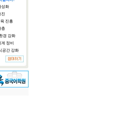
활성화
증진
육 진흥
확충
환경 강화
체계 정비
식공간 강화