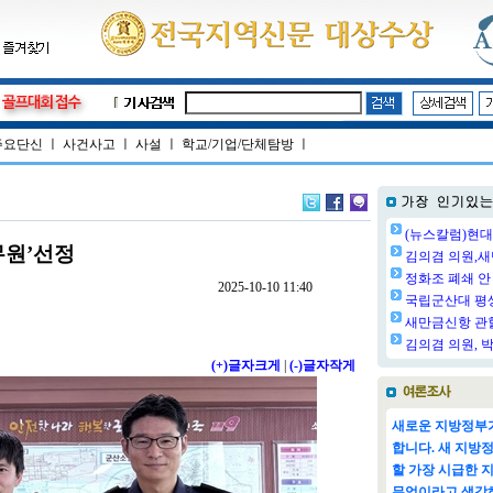
주요단신
ㅣ
사건사고
ㅣ
사설
ㅣ
학교/기업/단체탐방
ㅣ
(뉴스칼럼)현대
무원’선정
김의겸 의원,새
정화조 폐쇄 안 
2025-10-10 11:40
국립군산대 평생교
새만금신항 관할
김의겸 의원, 박
(+)글자크게
|
(-)글자작게
새로운 지방정부가
합니다. 새 지방
할 가장 시급한 
무엇이라고 생각