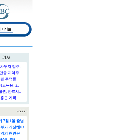
차투자 멈추..
만금 지역주..
된 주택들 ..
육원, 2..
권, 반드시..
홍근 기획..
 7월 1일 출범
정부가 개선해야
지역의 현안은
하십니까?