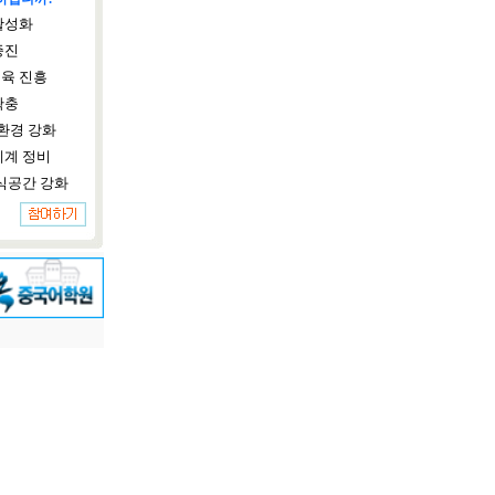
활성화
증진
육 진흥
확충
환경 강화
체계 정비
식공간 강화