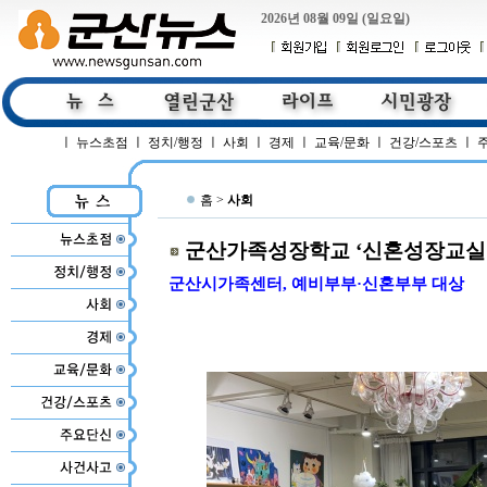
2026년 08월 09일 (일요일)
ㅣ
뉴스초점
ㅣ
정치/행정
ㅣ
사회
ㅣ
경제
ㅣ
교육/문화
ㅣ
건강/스포츠
ㅣ
홈 >
사회
군산가족성장학교 ‘신혼성장교실’
군산시가족센터, 예비부부·신혼부부 대상