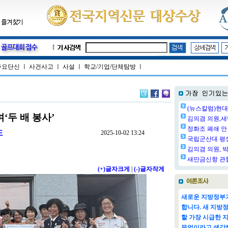
주요단신
ㅣ
사건사고
ㅣ
사설
ㅣ
학교/기업/단체탐방
ㅣ
(뉴스칼럼)현대
‘두 배 봉사’
김의겸 의원,새
정화조 폐쇄 안 
도
2025-10-02 13:24
국립군산대 평생교
김의겸 의원, 박
새만금신항 관할
(+)글자크게
|
(-)글자작게
새로운 지방정부가
합니다. 새 지방
할 가장 시급한 
무엇이라고 생각