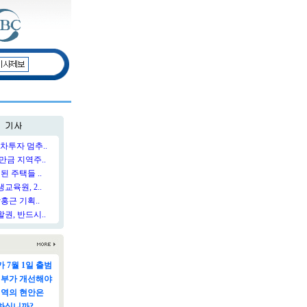
차투자 멈추..
만금 지역주..
된 주택들 ..
육원, 2..
홍근 기획..
권, 반드시..
 7월 1일 출범
정부가 개선해야
지역의 현안은
하십니까?