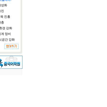
활성화
증진
육 진흥
확충
환경 강화
체계 정비
식공간 강화