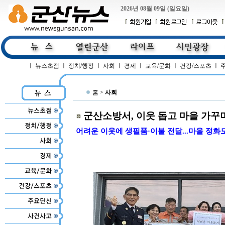
2026년 08월 09일 (일요일)
ㅣ
뉴스초점
ㅣ
정치/행정
ㅣ
사회
ㅣ
경제
ㅣ
교육/문화
ㅣ
건강/스포츠
ㅣ
홈 >
사회
군산소방서, 이웃 돕고 마을 가꾸며
어려운 이웃에 생필품·이불 전달...마을 정화