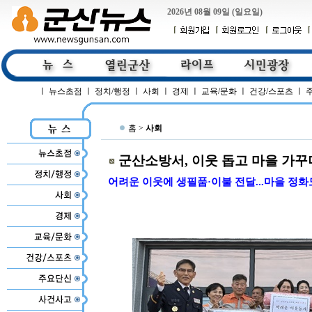
2026년 08월 09일 (일요일)
ㅣ
뉴스초점
ㅣ
정치/행정
ㅣ
사회
ㅣ
경제
ㅣ
교육/문화
ㅣ
건강/스포츠
ㅣ
홈 >
사회
군산소방서, 이웃 돕고 마을 가꾸며
어려운 이웃에 생필품·이불 전달...마을 정화