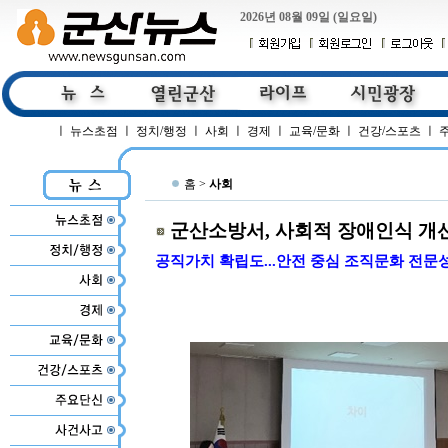
2026년 08월 09일 (일요일)
ㅣ
뉴스초점
ㅣ
정치/행정
ㅣ
사회
ㅣ
경제
ㅣ
교육/문화
ㅣ
건강/스포츠
ㅣ
홈 >
사회
군산소방서, 사회적 장애인식 개
공직가치 확립도...안전 중심 조직문화 전문