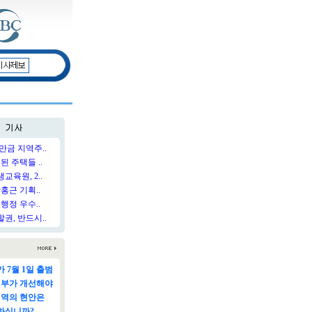
만금 지역주..
된 주택들 ..
육원, 2..
홍근 기획..
행정 우수..
권, 반드시..
 7월 1일 출범
정부가 개선해야
지역의 현안은
하십니까?