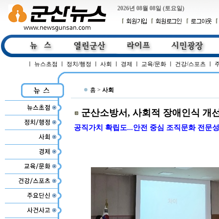
2026년 08월 08일 (토요일)
ㅣ
뉴스초점
ㅣ
정치/행정
ㅣ
사회
ㅣ
경제
ㅣ
교육/문화
ㅣ
건강/스포츠
ㅣ
홈 >
사회
군산소방서, 사회적 장애인식 개선
공직가치 확립도...안전 중심 조직문화 전문성