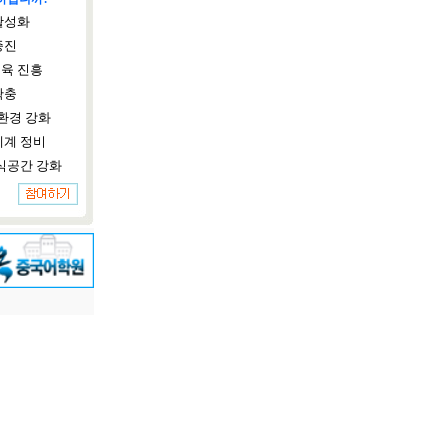
활성화
증진
육 진흥
확충
환경 강화
체계 정비
식공간 강화