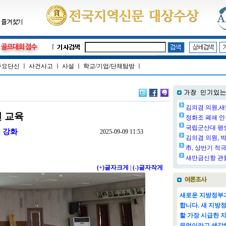
주요단신
ㅣ
사건사고
ㅣ
사설
ㅣ
학교/기업/단체탐방
ㅣ
김의겸 의원,새
 교육
정화조 폐쇄 안 
국립군산대 평생교
 강화
2025-09-09 11:53
김의겸 의원, 박
市, 상반기 적극
새만금신항 관할
(+)글자크게
|
(-)글자작게
새로운 지방정부가
합니다. 새 지방
할 가장 시급한 
무엇이라고 생각