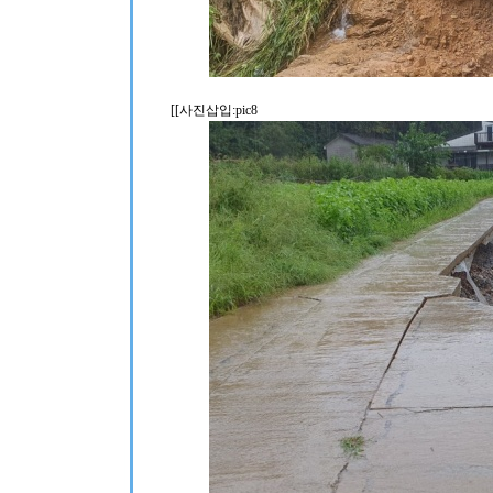
[[사진삽입:pic8