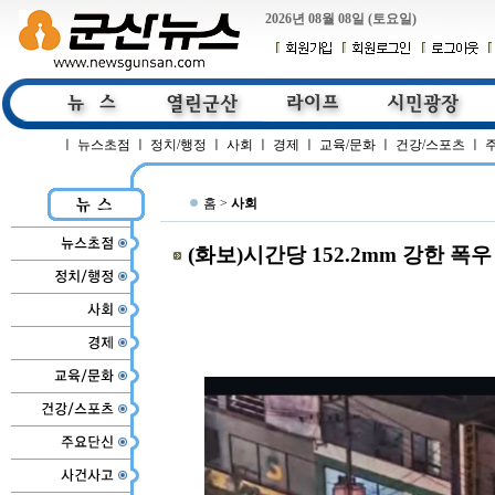
2026년 08월 08일 (토요일)
ㅣ
뉴스초점
ㅣ
정치/행정
ㅣ
사회
ㅣ
경제
ㅣ
교육/문화
ㅣ
건강/스포츠
ㅣ
홈 >
사회
(화보)시간당 152.2mm 강한 폭