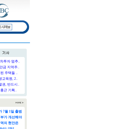
차투자 멈추..
만금 지역주..
된 주택들 ..
육원, 2..
권, 반드시..
홍근 기획..
 7월 1일 출범
정부가 개선해야
지역의 현안은
하십니까?