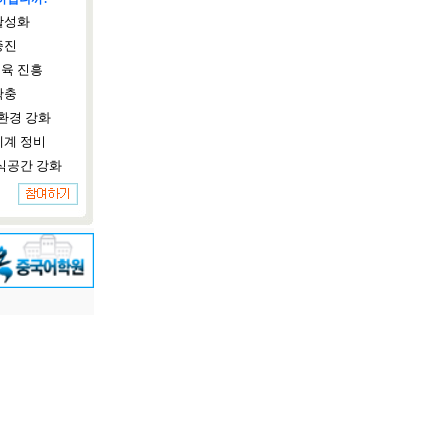
활성화
증진
육 진흥
확충
환경 강화
체계 정비
식공간 강화