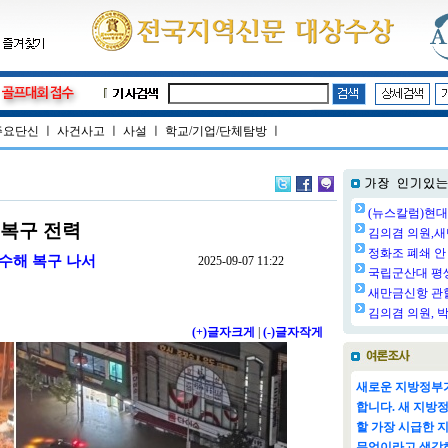
주요단신
ㅣ
사건사고
ㅣ
사설
ㅣ
학교/기업/단체탐방
ㅣ
(뉴스칼럼)현대
 복구 전력
김의겸 의원,새
정화조 폐쇄 안 
 수해 복구 나서
2025-09-07 11:22
국립군산대 평생교
새만금신항 관할
김의겸 의원, 박
(+)글자크게
|
(-)글자작게
새로운 지방정부가
합니다. 새 지방
할 가장 시급한 
무엇이라고 생각