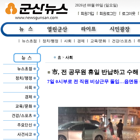
2026년 08월 09일 (일요일)
ㅣ
뉴스초점
ㅣ
정치/행정
ㅣ
사회
ㅣ
경제
ㅣ
교육/문화
ㅣ
건강/스포츠
ㅣ
홈 >
사회
市, 전 공무원 휴일 반납하고 수해
7일 0시부로 전 직원 비상근무 돌입…읍면동