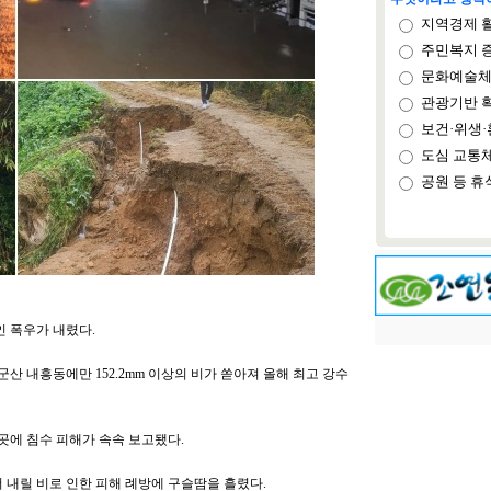
지역경제 
주민복지 
문화예술체
관광기반 
보건·위생·
도심 교통
공원 등 휴
인 폭우가 내렸다.
군산 내흥동에만 152.2mm 이상의 비가 쏟아져 올해 최고 강수
곳곳에 침수 피해가 속속 보고됐다.
 내릴 비로 인한 피해 례방에 구슬땀을 흘렸다.