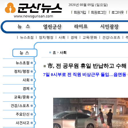
2026년 08월 09일 (일요일)
ㅣ
뉴스초점
ㅣ
정치/행정
ㅣ
사회
ㅣ
경제
ㅣ
교육/문화
ㅣ
건강/스포츠
ㅣ
홈 >
사회
市, 전 공무원 휴일 반납하고 수해
7일 0시부로 전 직원 비상근무 돌입…읍면동