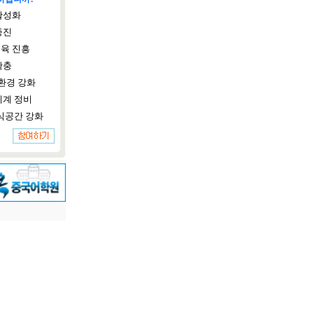
활성화
증진
육 진흥
확충
환경 강화
체계 정비
식공간 강화