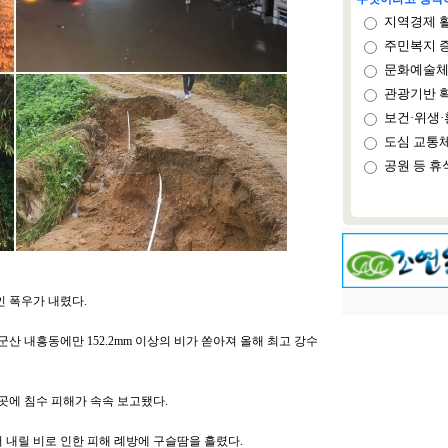
지역경제 
주민복지 
문화예술체
관광기반 
보건·위생·
도심 교통
공원 등 휴
인 폭우가 내렸다.
군산 내흥동에만 152.2mm 이상의 비가 쏟아져 올해 최고 강수
곳곳에 침수 피해가 속속 보고됐다.
 내릴 비로 인한 피해 례방에 구슬땀을 흘렸다.