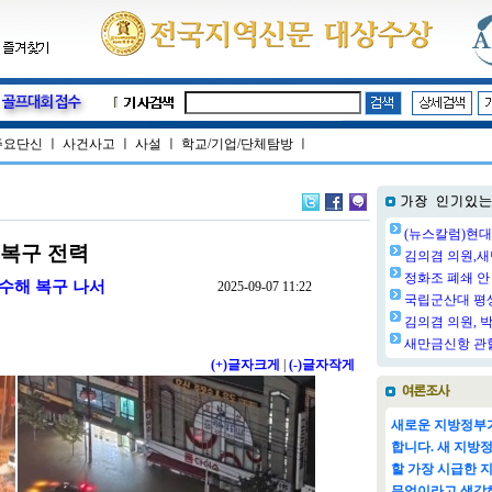
주요단신
ㅣ
사건사고
ㅣ
사설
ㅣ
학교/기업/단체탐방
ㅣ
(뉴스칼럼)현대
 복구 전력
김의겸 의원,새
정화조 폐쇄 안 
 수해 복구 나서
2025-09-07 11:22
국립군산대 평생교
김의겸 의원, 박
새만금신항 관할
(+)글자크게
|
(-)글자작게
새로운 지방정부가
합니다. 새 지방
할 가장 시급한 
무엇이라고 생각