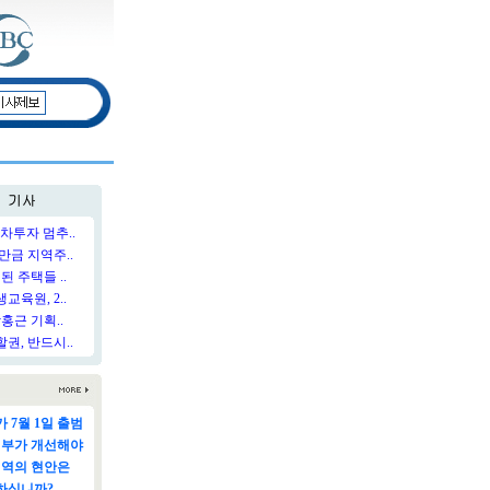
차투자 멈추..
만금 지역주..
된 주택들 ..
육원, 2..
홍근 기획..
권, 반드시..
 7월 1일 출범
정부가 개선해야
지역의 현안은
하십니까?