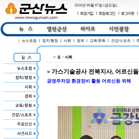
2026년 08월 07일 (금요일)
ㅣ
뉴스초점
ㅣ
정치/행정
ㅣ
사회
ㅣ
경제
ㅣ
교육/문화
ㅣ
건강/스포츠
ㅣ
홈 >
사회
가스기술공사 전북지사, 어르신들
공영주차장 환경정비 활동 어르신등 위해