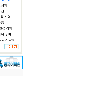
활성화
증진
육 진흥
확충
환경 강화
체계 정비
식공간 강화