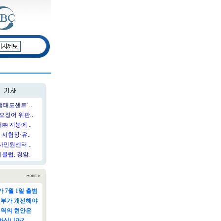
태도센트' ..
오징어 위판..
 지붕에 ..
시험장·유..
민원센터 ..
럽, 경암..
 7월 1일 출범
정부가 개선해야
지역의 현안은
하십니까?