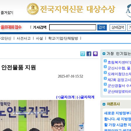
주요단신
ㅣ
사건사고
ㅣ
사설
ㅣ
학교/기업/단체탐방
ㅣ
효림복지센터'생
 안전물품 지원
군산시수협, 물
도레이첨단소재㈜
2025-07-16 15:52
제2회 검정고시 
군산경찰서 수사
군산태양로타리클
(+)글자크게
|
(-)글자작게
새로운 지방정부가
합니다. 새 지방
할 가장 시급한 
무엇이라고 생각